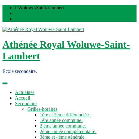
Skip
Woluwe-Saint-Lambert
to
02/776.82.60
content
info@arwsl.be
Athénée Royal Woluwe-Saint-
Lambert
Ecole secondaire.
Actualités
Accueil
Secondaire
Grilles-horaires
1ère et 2ème différenciée.
1ère année commune.
2 ème année commune.
2ème année complémentaire.
3ème et 4ème générale.