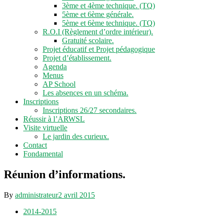
3ème et 4ème technique. (TQ)
5ème et 6ème générale.
5ème et 6ème technique. (TQ)
R.O.I (Règlement d’ordre intérieur).
Gratuité scolaire.
Projet éducatif et Projet pédagogique
Projet d’établissement.
Agenda
Menus
AP School
Les absences en un schéma.
Inscriptions
Inscriptions 26/27 secondaires.
Réussir à l’ARWSL
Visite virtuelle
Le jardin des curieux.
Contact
Fondamental
Réunion d’informations.
By
administrateur
2 avril 2015
2014-2015